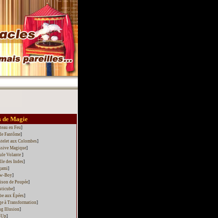
 de Magie
teau en Feu
]
 le Fantôme
]
stelet aux Colombes
]
ssive Magique
]
ule Volante
]
le des Indes
]
gami
]
w-Boy
]
ison de Poupée
]
sticube
]
be aux Épées
]
ge à Transformation
]
g Illusion
]
-Up
]