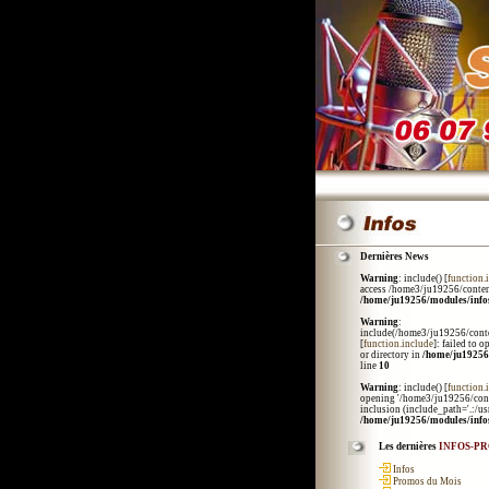
Dernières News
Warning
: include() [
function.
access /home3/ju19256/conten
/home/ju19256/modules/info
Warning
:
include(/home3/ju19256/conte
[
function.include
]: failed to 
or directory in
/home/ju19256
line
10
Warning
: include() [
function.
opening '/home3/ju19256/cont
inclusion (include_path='.:/usr
/home/ju19256/modules/info
Les dernières
INFOS-P
Infos
Promos du Mois