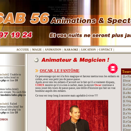
ACCUEIL
|
MAGIE
|
ANIMATION
|
KARAOKE
|
LOCATION
|
CONTACT
|
OSCAR, LE FANTÔME
Tours
include
]: Unable to
Ce personnage qui est à la fois magique et farceur mettra tous les enfants en
[
Le Pla
us/infos.html in
colère, avec son petit jeu de passe-passe.
s.php
on line
10
[
Oscar
Après avoir mis les enfants d’accord sur le fait qu'il a vraiment disparu,
[
Le Ca
CERIX
montre qu'il n'a rien à cacher, mais la encore
Oscar
continue à
nous jouer des tours de passe-passe, une drôle d'histoire qui fait un vrai
[
La Le
nus/infos.html)
bonheur auprès des enfants.
open stream: No such file
[
La Bo
/modules/infos.php
on
Ce tour est trop long à raconter mais agréable à vivre !!!!
[
La Mal
[
L'Ori
include
]: Failed
[
Le Co
enus/infos.html' for
[
La Ma
/local/lib/php') in
s.php
on line
10
[
La Vo
[
Le Tu
ROMOS
[
La Ca
[
La Rin
[
Close